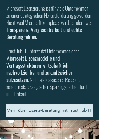
Microsoft Lizenzierung ist für viele Unternehmen
zu einer strategischen Herausforderung geworden.
Nicht, weil Microsoft komplexer wird, sondern
weil
Transparenz, Vergleichbarkeit und echte
Beratung fehlen.
TrustHub IT unterstützt Unternehmen dabei,
Microsoft Lizenzmodelle und
Vertragsstrukturen wirtschaftlich,
nachvollziehbar und
zukunftssicher
aufzusetzen
.
Nicht als klassischer Reseller,
sondern als strategischer Sparringspartner für IT
und Einkauf.
Mehr über Lizenz-Beratung mit TrustHub IT