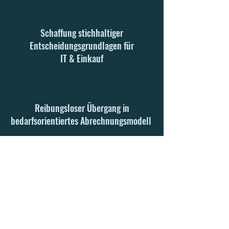
Schaffung stichhaltiger
Entscheidungsgrundlagen für
IT & Einkauf
Reibungsloser Übergang in
bedarfsorientiertes Abrechnungsmodell
Wann sich ein strategischer Blick
auf Microsoft-Lizenzen lohnt
Ein strukturierter Blick auf Microsoft-