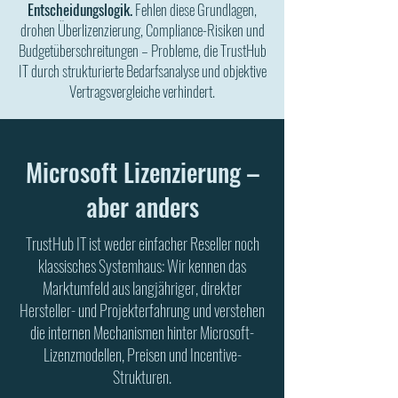
Entscheidungslogik.
Fehlen diese Grundlagen,
drohen Überlizenzierung, Compliance-Risiken und
Budgetüberschreitungen – Probleme, die TrustHub
IT durch strukturierte Bedarfsanalyse und objektive
Vertragsvergleiche verhindert.
Microsoft Lizenzierung –
aber anders
TrustHub IT ist weder einfacher Reseller noch
klassisches Systemhaus: Wir kennen das
Marktumfeld aus langjähriger, direkter
Hersteller- und Projekterfahrung und verstehen
die internen Mechanismen hinter Microsoft-
Lizenzmodellen, Preisen und Incentive-
Strukturen.