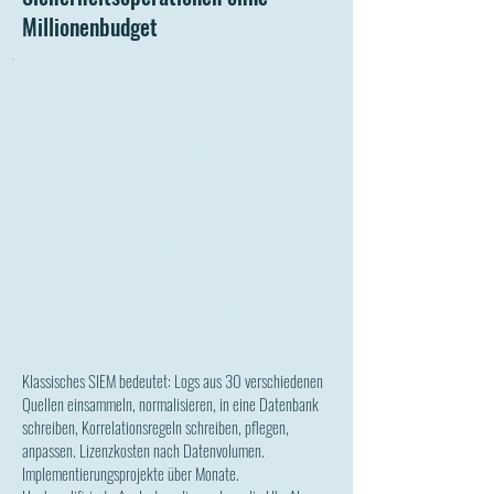
Millionenbudget
Der entscheidende Punkt für
den Mittelstand.
Ein vollwertiges Security Operations Center mit
eigenem SIEM, eigenen Analysten und 24/7-
Betrieb kostet siebenstellig im Jahr. Für die
meisten mittelständischen Unternehmen ist das
nicht stemmbar – und meistens auch nicht nötig.
Eine moderne XDR-Plattform liefert große Teile
dessen, was ein klassisches SIEM-/SOC-Setup
bietet – als integrierte Plattform, ohne Heerschar
an Analysten.
Klassisches SIEM bedeutet: Logs aus 30 verschiedenen
Quellen einsammeln, normalisieren, in eine Datenbank
schreiben, Korrelationsregeln schreiben, pflegen,
anpassen. Lizenzkosten nach Datenvolumen.
Implementierungsprojekte über Monate.