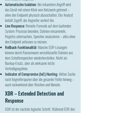
Automatische Isolation
: Bei erkanntem Angriff wird
das Gerät mit einem Klick vom Netzwerk getrennt –
ohne den Endpoint physisch abzuschalten. Der Analyst
behält Zugriff, der Angreifer verliert ihn.
Live Response:
Remote-Forensik auf dem laufenden
System: Prozesse beenden, Dateien einsammeln,
Registry untersuchen, Speicher analysieren – alles ohne
den Endpoint anfassen zu müssen.
Rollback-Funktionalität:
Manche EDR-Lösungen
können durch Ransomware verschlüsselte Dateien aus
dem Schattenspeicher wiederherstellen. Nicht als
Backup-Ersatz, aber als wirksame letzte
Verteidigungslinie.
Indicator of Compromise (IoC) Hunting
: Aktive Suche
nach Angreiferspuren über die gesamte Flotte hinweg –
auch rückwirkend über Wochen und Monate.
XDR – Extended Detection and
Response
XDR ist der nächste logische Schritt. Während EDR den