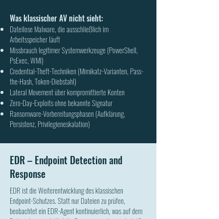
Was klassischer AV nicht sieht:
Dateilose Malware, die ausschließlich im
Arbeitsspeicher läuft
Missbrauch legitimer Systemwerkzeuge (PowerShell,
PsExec, WMI)
Credential-Theft-Techniken (Mimikatz-Varianten, Pass-
the-Hash, Token-Diebstahl)
Lateral Movement über kompromittierte Konten
Zero-Day-Exploits ohne bekannte Signatur
Ransomware-Vorbereitungsphasen (Aufklärung,
Persistenz, Privilegieneskalation)
EDR – Endpoint Detection and
Response
EDR ist die Weiterentwicklung des klassischen
Endpoint-Schutzes. Statt nur Dateien zu prüfen,
beobachtet ein EDR-Agent kontinuierlich, was auf dem