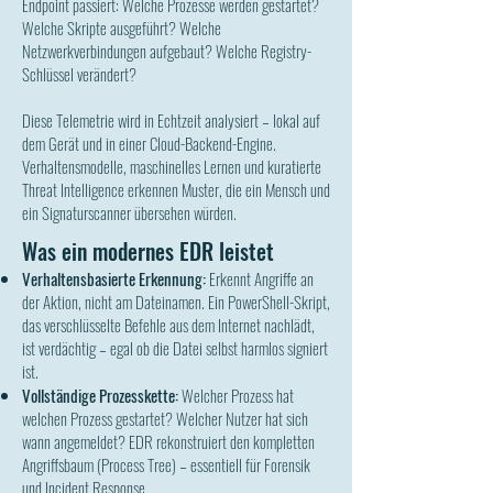
Endpoint passiert: Welche Prozesse werden gestartet?
Welche Skripte ausgeführt? Welche
Netzwerkverbindungen aufgebaut? Welche Registry-
Schlüssel verändert?
Diese Telemetrie wird in Echtzeit analysiert – lokal auf
dem Gerät und in einer Cloud-Backend-Engine.
Verhaltensmodelle, maschinelles Lernen und kuratierte
Threat Intelligence erkennen Muster, die ein Mensch und
ein Signaturscanner übersehen würden.
Was ein modernes EDR leistet
​Verhaltensbasierte Erkennung:
Erkennt Angriffe an
der Aktion, nicht am Dateinamen. Ein PowerShell-Skript,
das verschlüsselte Befehle aus dem Internet nachlädt,
ist verdächtig – egal ob die Datei selbst harmlos signiert
ist.
Vollständige Prozesskette:
Welcher Prozess hat
welchen Prozess gestartet? Welcher Nutzer hat sich
wann angemeldet? EDR rekonstruiert den kompletten
Angriffsbaum (Process Tree) – essentiell für Forensik
und Incident Response.