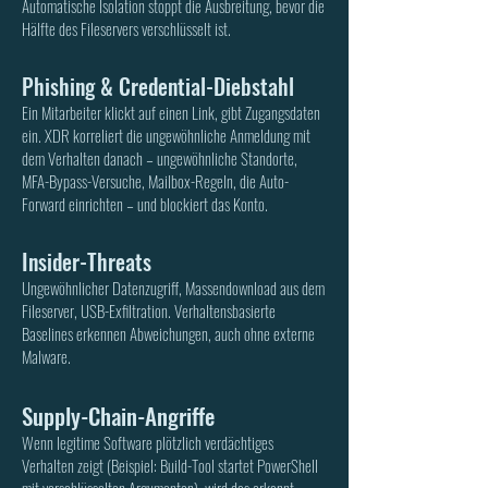
Automatische Isolation stoppt die Ausbreitung, bevor die
Hälfte des Fileservers verschlüsselt ist.
Phishing & Credential-Diebstahl
Ein Mitarbeiter klickt auf einen Link, gibt Zugangsdaten
ein. XDR korreliert die ungewöhnliche Anmeldung mit
dem Verhalten danach – ungewöhnliche Standorte,
MFA-Bypass-Versuche, Mailbox-Regeln, die Auto-
Forward einrichten – und blockiert das Konto.
Insider-Threats
Ungewöhnlicher Datenzugriff, Massendownload aus dem
Fileserver, USB-Exfiltration. Verhaltensbasierte
Baselines erkennen Abweichungen, auch ohne externe
Malware.
Supply-Chain-Angriffe
Wenn legitime Software plötzlich verdächtiges
Verhalten zeigt (Beispiel: Build-Tool startet PowerShell