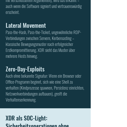
mit verschlüsselten Argumenten), wird das erkannt –
auch wenn die Software signiert und vertrauenswürdig
erscheint.
Lateral Movement
Pass-the-Hash, Pass-the-Ticket, ungewöhnliche RDP-
Verbindungen zwischen Servern, Kerberoasting –
klassische Bewegungsmuster nach erfolgreicher
Erstkompromittierung. XDR sieht das Muster über
mehrere Hosts hinweg.
Zero-Day-Exploits
Auch ohne bekannte Signatur: Wenn ein Browser oder
Office-Programm beginnt, sich wie eine Shell zu
verhalten (Kindprozesse spawnen, Persistenz einrichten,
Netzwerkverbindungen aufbauen), greift die
Verhaltenserkennung.
XDR als SOC-Light:
Sicherheitsoperationen ohne