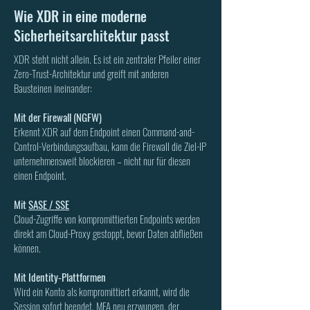
Wie XDR in eine moderne
Sicherheitsarchitektur passt
XDR steht nicht allein. Es ist ein zentraler Pfeiler einer
Zero-Trust-Architektur und greift mit anderen
Bausteinen ineinander:
Mit der Firewall (NGFW)
Erkennt XDR auf dem Endpoint einen Command-and-
Control-Verbindungsaufbau, kann die Firewall die Ziel-IP
unternehmensweit blockieren – nicht nur für diesen
einen Endpoint.
Mit
SASE / SSE
Cloud-Zugriffe von kompromittierten Endpoints werden
direkt am Cloud-Proxy gestoppt, bevor Daten abfließen
können.
Mit Identity-Plattformen
Wird ein Konto als kompromittiert erkannt, wird die
Session sofort beendet, MFA neu erzwungen, der