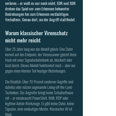
verloren – er weiß es nur noch nicht. EDR und XDR
drehen das Spiel um: vom Erkennen bekannter
Bedrohungen hin zum Erkennen verdächtigen
Verhaltens. Genau dort, wo der Angriff stattfindet.
Warum klassischer Virenschutz
nicht mehr reicht
​Über 25 Jahre lang war das Modell gleich: Eine Datei
kommt auf den Endpoint, der Virenscanner gleicht ihren
Hash mit einer Signaturdatenbank ab, blockiert oder
lässt durch. Dieses Modell funktioniert noch – aber nur
gegen einen kleinen Teil heutiger Bedrohungen.
Die Realität: Über 70 Prozent moderner Angriffe sind
dateilos oder nutzen sogenannte Living-off-the-Land-
Techniken. Der Angreifer bringt keine Schadsoftware
mit – er missbraucht PowerShell, WMI, RDP oder
legitime Admin-Werkzeuge. Es gibt keine Datei, keine
Signatur, kein eindeutiges Muster. Klassischer AV ist
blind.