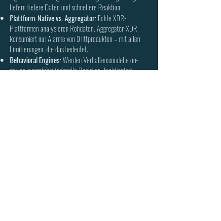
liefern tiefere Daten und schnellere Reaktion
Plattform-Native vs. Aggregator:
Echte XDR-
Plattformen analysieren Rohdaten. Aggregator-XDR
konsumiert nur Alarme von Drittprodukten – mit allen
Limitierungen, die das bedeutet.
Behavioral Engines:
Werden Verhaltensmodelle on-
device ausgeführt (schnelle Reaktion, funktioniert
offline) oder ausschließlich in der Cloud (Latenz,
Bandbreitenbedarf)?
Threat-Hunting-Tooling:
Lassen sich rückwirkende
Suchen über alle Endpoints in Sekunden ausführen, oder
dauert das Stunden?
Response-Tiefe:
Reicht die Plattform für reine Isolation
oder kann sie tief eingreifen – Dateien wiederherstellen,
Registry-Änderungen rückgängig machen, Prozesse
forensisch analysieren?
Integrationen:
Welche Identity-, Cloud- und
Netzwerkkomponenten werden nativ unterstützt? Oder
nur über Konnektoren auf Alarmebene?
Plattform-Lock-in:
Wie gut funktioniert das System mit
Firewalls, Identity-Providern und Cloud-Plattformen