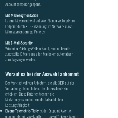
Account temporär gesperrt.
Mit Mikrosegmentation
Lateral Movement wird auf zwei Ebenen gestoppt: am
Endpoint durch XDR-Erkennung, im Netzwerk durch
Mikrosegmentierungs
-Policies.
Mit E-Mail-Security
Wird eine Phishing-Welle erkannt, können bereits
zugestellte E-Mails aus allen Mailboxen automatisch
zurückgezogen werden.
Worauf es bei der Auswahl ankommt
Der Markt ist voll von Anbietern, die alle XDR auf der
Verpackung stehen haben. Die Unterschiede sind
erheblich. Diese Kriterien trennen die
Marketingversprechen von der tatsächlichen
Leistungsfähigkeit:
Eigene Telemetrie-Tiefe:
Ist der Endpoint-Agent ein
eigener oder ein zugekaufter Drittagent? Eigene Agents