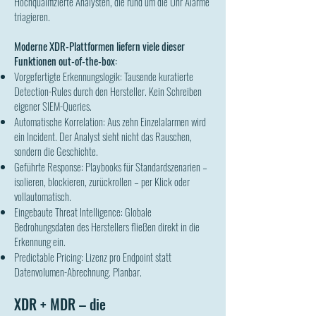
Hochqualifizierte Analysten, die rund um die Uhr Alarme
triagieren.
Moderne XDR-Plattformen liefern viele dieser
Funktionen out-of-the-box:
Vorgefertigte Erkennungslogik: Tausende kuratierte
Detection-Rules durch den Hersteller. Kein Schreiben
eigener SIEM-Queries.
Automatische Korrelation: Aus zehn Einzelalarmen wird
ein Incident. Der Analyst sieht nicht das Rauschen,
sondern die Geschichte.
Geführte Response: Playbooks für Standardszenarien –
isolieren, blockieren, zurückrollen – per Klick oder
vollautomatisch.
Eingebaute Threat Intelligence: Globale
Bedrohungsdaten des Herstellers fließen direkt in die
Erkennung ein.
Predictable Pricing: Lizenz pro Endpoint statt
Datenvolumen-Abrechnung. Planbar.
XDR + MDR – die